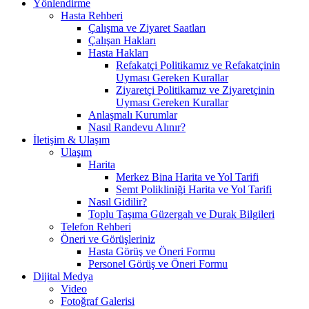
Yönlendirme
Hasta Rehberi
Çalışma ve Ziyaret Saatları
Çalışan Hakları
Hasta Hakları
Refakatçi Politikamız ve Refakatçinin
Uyması Gereken Kurallar
Ziyaretçi Politikamız ve Ziyaretçinin
Uyması Gereken Kurallar
Anlaşmalı Kurumlar
Nasıl Randevu Alınır?
İletişim & Ulaşım
Ulaşım
Harita
Merkez Bina Harita ve Yol Tarifi
Semt Polikliniği Harita ve Yol Tarifi
Nasıl Gidilir?
Toplu Taşıma Güzergah ve Durak Bilgileri
Telefon Rehberi
Öneri ve Görüşleriniz
Hasta Görüş ve Öneri Formu
Personel Görüş ve Öneri Formu
Dijital Medya
Video
Fotoğraf Galerisi