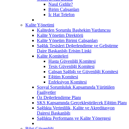
Nasıl Gidilir?
Birim Çalışanları
İç Hat Telefon
Kalite Yönetimi
Kaliteden Sorumlu Başhekim Yardımcısı
Kalite Yönetim Direktörü
Kalite Yönetim Birimi Çalışanları
Sağlık Tesisleri Değerlendirme ve Geliştirme
Daire Başkanlığı Erişim Linki
Kalite Komiteleri
Hasta Güvenliği Komitesi
Tesis Güvenliği Komitesi
Çalışan Sağlığı ve Güvenliği Komitesi
Eğitim Komitesi
Enfeksiyon Komitesi
Sosyal Sorumluluk Kapsamında Yürütülen
Faaliyetler
Öz Değerlendirme Planı
SKS Kapsamında Gerçekleştirilecek Eğitim Planı
Sağlıkta Verimlilik, Kalite ve Akreditasyon
Dairesi Başkanlığı
Sağlıkta Performans ve Kalite Yönergesi
Bilgi Güvenliği