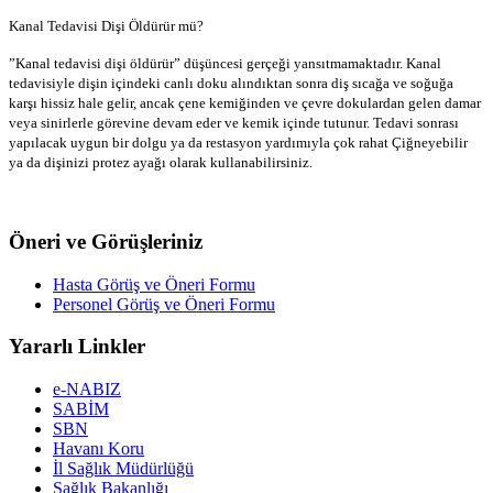
Kanal Tedavisi Dişi Öldürür mü?
”Kanal tedavisi dişi öldürür” düşüncesi gerçeği yansıtmamaktadır. Kanal
tedavisiyle dişin içindeki canlı doku alındıktan sonra diş sıcağa ve soğuğa
karşı hissiz hale gelir, ancak çene kemiğinden ve çevre dokulardan gelen damar
veya sinirlerle görevine devam eder ve kemik içinde tutunur. Tedavi sonrası
yapılacak uygun bir dolgu ya da restasyon yardımıyla çok rahat Çiğneyebilir
ya da dişinizi protez ayağı olarak kullanabilirsiniz.
Öneri ve Görüşleriniz
Hasta Görüş ve Öneri Formu
Personel Görüş ve Öneri Formu
Yararlı Linkler
e-NABIZ
SABİM
SBN
Havanı Koru
İl Sağlık Müdürlüğü
Sağlık Bakanlığı