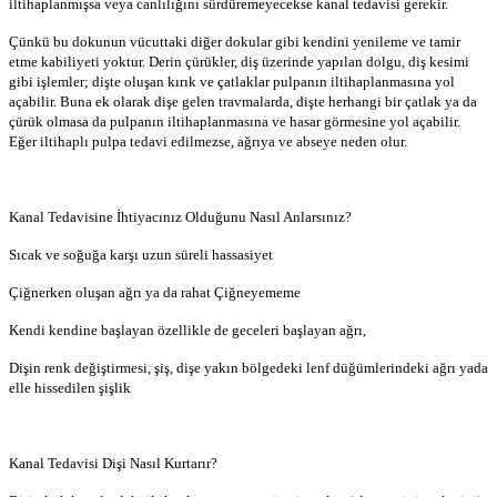
iltihaplanmışsa veya canlılığını sürdüremeyecekse kanal tedavisi gerekir.
Çünkü bu dokunun vücuttaki diğer dokular gibi kendini yenileme ve tamir
etme kabiliyeti yoktur. Derin çürükler, diş üzerinde yapılan dolgu, diş kesimi
gibi işlemler; dişte oluşan kırık ve çatlaklar pulpanın iltihaplanmasına yol
açabilir. Buna ek olarak dişe gelen travmalarda, dişte herhangi bir çatlak ya da
çürük olmasa da pulpanın iltihaplanmasına ve hasar görmesine yol açabilir.
Eğer iltihaplı pulpa tedavi edilmezse, ağrıya ve abseye neden olur.
Kanal Tedavisine İhtiyacınız Olduğunu Nasıl Anlarsınız?
Sıcak ve soğuğa karşı uzun süreli hassasiyet
Çiğnerken oluşan ağrı ya da rahat Çiğneyememe
Kendi kendine başlayan özellikle de geceleri başlayan ağrı,
Dişin renk değiştirmesi, şiş, dişe yakın bölgedeki lenf düğümlerindeki ağrı yada
elle hissedilen şişlik
Kanal Tedavisi Dişi Nasıl Kurtarır?