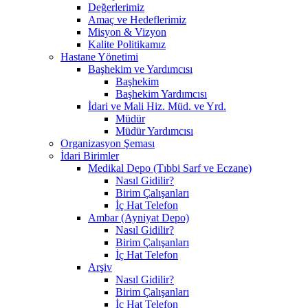
Değerlerimiz
Amaç ve Hedeflerimiz
Misyon & Vizyon
Kalite Politikamız
Hastane Yönetimi
Başhekim ve Yardımcısı
Başhekim
Başhekim Yardımcısı
İdari ve Mali Hiz. Müd. ve Yrd.
Müdür
Müdür Yardımcısı
Organizasyon Şeması
İdari Birimler
Medikal Depo (Tıbbi Sarf ve Eczane)
Nasıl Gidilir?
Birim Çalışanları
İç Hat Telefon
Ambar (Ayniyat Depo)
Nasıl Gidilir?
Birim Çalışanları
İç Hat Telefon
Arşiv
Nasıl Gidilir?
Birim Çalışanları
İç Hat Telefon