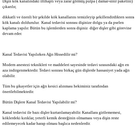
Dişin kök kanalındaki iltihaplı veya zarar görmüş pulpa ( damar-sinir paketini)
çıkarılır,
dikkatli ve özenli bir şekilde kök kanallarını temizleyip şekillendirdikten sonra
kök kanalı doldurulur. Kanal tedavisi sonrası dişinize dolgu ya da pselen
kaplama yapılır. Bütün bu işlemlerden sonra dişiniz diğer dişler gibi görevine
devam eder.
Kanal Tedavisi Yapılırken Ağrı Hissedilir mi?
Modern anestezi teknikleri ve maddeleri sayesinde tedavi sırasındaki ağrı en
aza indirgenmektedir. Tedavi sonrası birkaç gün dişlerde hassasiyet yada ağrı
olabilir.
Tüm bu şikayetler için ağrı kesici alınması hekiminiz tarafından
önerilebilmektedir.
Bütün Dişlere Kanal Tedavisi Yapılabilir mi?
Kanal tedavisi ile bazı dişler kurtarılamayabilir. Kanallara girilememesi,
köklerdeki kırıklar, yeterli kemik desteğinin olmaması veya dişin reste
edilemeyecek kadar harap olması başlıca nedenlerdir.