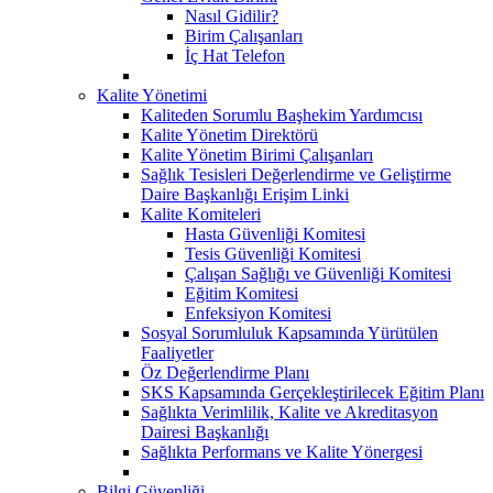
Nasıl Gidilir?
Birim Çalışanları
İç Hat Telefon
Kalite Yönetimi
Kaliteden Sorumlu Başhekim Yardımcısı
Kalite Yönetim Direktörü
Kalite Yönetim Birimi Çalışanları
Sağlık Tesisleri Değerlendirme ve Geliştirme
Daire Başkanlığı Erişim Linki
Kalite Komiteleri
Hasta Güvenliği Komitesi
Tesis Güvenliği Komitesi
Çalışan Sağlığı ve Güvenliği Komitesi
Eğitim Komitesi
Enfeksiyon Komitesi
Sosyal Sorumluluk Kapsamında Yürütülen
Faaliyetler
Öz Değerlendirme Planı
SKS Kapsamında Gerçekleştirilecek Eğitim Planı
Sağlıkta Verimlilik, Kalite ve Akreditasyon
Dairesi Başkanlığı
Sağlıkta Performans ve Kalite Yönergesi
Bilgi Güvenliği