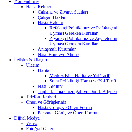
Yönlendirme
Hasta Rehberi
Çalışma ve Ziyaret Saatları
Çalışan Hakları
Hasta Hakları
Refakatçi Politikamız ve Refakatçinin
Uyması Gereken Kurallar
Ziyaretçi Politikamız ve Ziyaretçinin
Uyması Gereken Kurallar
Anlaşmalı Kurumlar
Nasıl Randevu Alınır?
İletişim & Ulaşım
Ulaşım
Harita
Merkez Bina Harita ve Yol Tarifi
Semt Polikliniği Harita ve Yol Tarifi
Nasıl Gidilir?
Toplu Taşıma Güzergah ve Durak Bilgileri
Telefon Rehberi
Öneri ve Görüşleriniz
Hasta Görüş ve Öneri Formu
Personel Görüş ve Öneri Formu
Dijital Medya
Video
Fotoğraf Galerisi