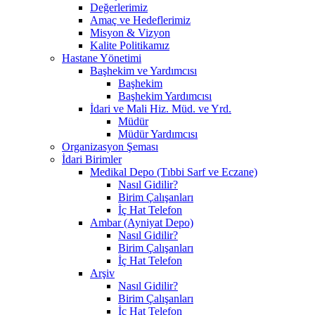
Değerlerimiz
Amaç ve Hedeflerimiz
Misyon & Vizyon
Kalite Politikamız
Hastane Yönetimi
Başhekim ve Yardımcısı
Başhekim
Başhekim Yardımcısı
İdari ve Mali Hiz. Müd. ve Yrd.
Müdür
Müdür Yardımcısı
Organizasyon Şeması
İdari Birimler
Medikal Depo (Tıbbi Sarf ve Eczane)
Nasıl Gidilir?
Birim Çalışanları
İç Hat Telefon
Ambar (Ayniyat Depo)
Nasıl Gidilir?
Birim Çalışanları
İç Hat Telefon
Arşiv
Nasıl Gidilir?
Birim Çalışanları
İç Hat Telefon