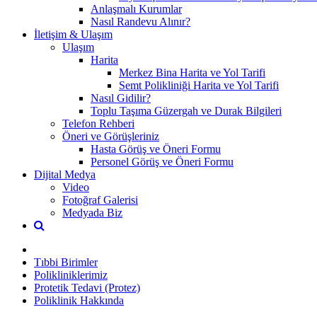
Anlaşmalı Kurumlar
Nasıl Randevu Alınır?
İletişim & Ulaşım
Ulaşım
Harita
Merkez Bina Harita ve Yol Tarifi
Semt Polikliniği Harita ve Yol Tarifi
Nasıl Gidilir?
Toplu Taşıma Güzergah ve Durak Bilgileri
Telefon Rehberi
Öneri ve Görüşleriniz
Hasta Görüş ve Öneri Formu
Personel Görüş ve Öneri Formu
Dijital Medya
Video
Fotoğraf Galerisi
Medyada Biz
Tıbbi Birimler
Polikliniklerimiz
Protetik Tedavi (Protez)
Poliklinik Hakkında