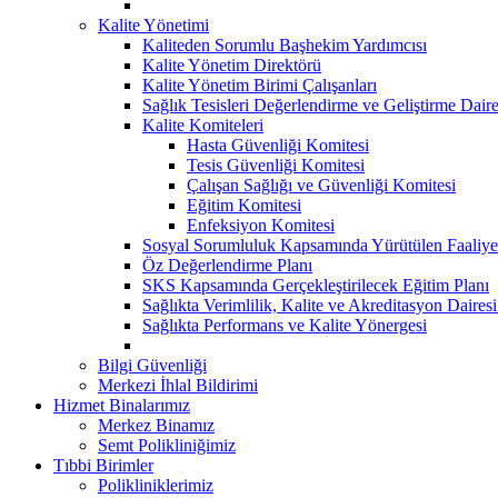
Kalite Yönetimi
Kaliteden Sorumlu Başhekim Yardımcısı
Kalite Yönetim Direktörü
Kalite Yönetim Birimi Çalışanları
Sağlık Tesisleri Değerlendirme ve Geliştirme Dair
Kalite Komiteleri
Hasta Güvenliği Komitesi
Tesis Güvenliği Komitesi
Çalışan Sağlığı ve Güvenliği Komitesi
Eğitim Komitesi
Enfeksiyon Komitesi
Sosyal Sorumluluk Kapsamında Yürütülen Faaliyet
Öz Değerlendirme Planı
SKS Kapsamında Gerçekleştirilecek Eğitim Planı
Sağlıkta Verimlilik, Kalite ve Akreditasyon Daires
Sağlıkta Performans ve Kalite Yönergesi
Bilgi Güvenliği
Merkezi İhlal Bildirimi
Hizmet Binalarımız
Merkez Binamız
Semt Polikliniğimiz
Tıbbi Birimler
Polikliniklerimiz