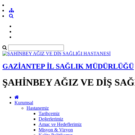
GAZİANTEP İL SAĞLIK MÜDÜRLÜĞÜ
ŞAHİNBEY AĞIZ VE DİŞ SA
Kurumsal
Hastanemiz
Tarihçemiz
Değerlerimiz
Amaç ve Hedeflerimiz
Misyon & Vizyon